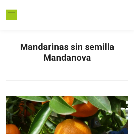
Mandarinas sin semilla
Mandanova
Estás aquí:
Inicio
Noticias
Mandarinas sin semilla Mandanova