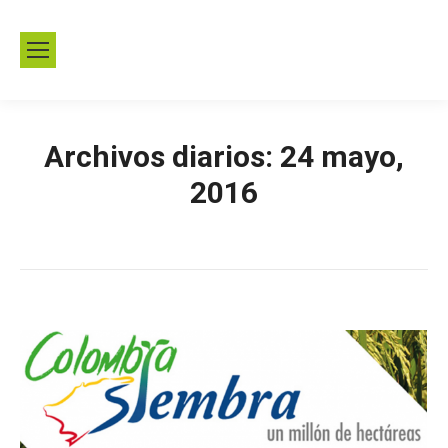
Archivos diarios:
24 mayo,
2016
Estás aquí:
Inicio
2016
mayo
24