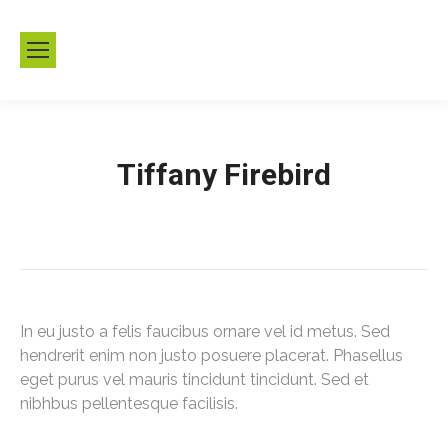
Tiffany Firebird
Estás aquí:
Inicio
Testimonios
Tiffany Firebird
In eu justo a felis faucibus ornare vel id metus. Sed
hendrerit enim non justo posuere placerat. Phasellus
eget purus vel mauris tincidunt tincidunt. Sed et
nibhbus pellentesque facilisis.