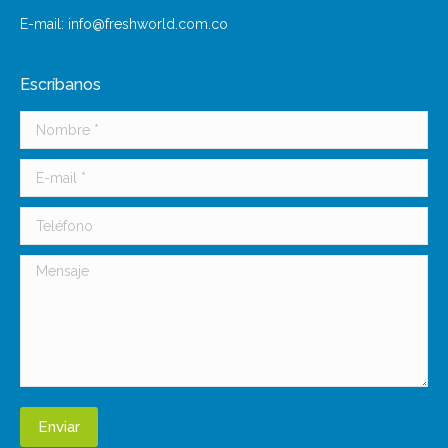
E-mail: info@freshworld.com.co
Escríbanos
Nombre *
E-mail *
Teléfono
Mensaje
Enviar